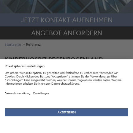
JETZT KONTAKT AUFNEHMEN
ANGEBOT ANFORDERN
Startseite
Referenz
KINDERHOSPIZ REGENBOGENLAND